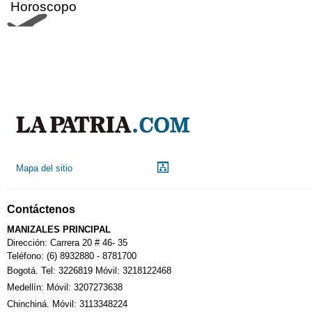
Horoscopo
Aeropuerto
Indicadores económicos
Droguerías
Mapa del sitio
Notarías
Contáctenos
Calendario Tributario
MANIZALES PRINCIPAL
Dirección: Carrera 20 # 46- 35
Teléfono: (6) 8932880 - 8781700
Bogotá. Tel: 3226819 Móvil: 3218122468
Sudoku
Medellín: Móvil: 3207273638
Chinchiná. Móvil: 3113348224