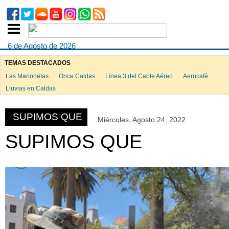
6 de Agosto de 2026
TEMAS DESTACADOS
Las Marionetas
Once Caldas
Línea 3 del Cable Aéreo
Aerocafé
ook
Lluvias en Caldas
SUPIMOS QUE
Miércoles, Agosto 24, 2022
App
SUPIMOS QUE