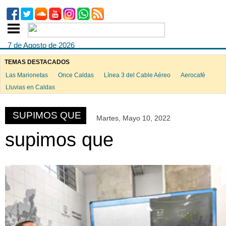
7 de Agosto de 2026
TEMAS DESTACADOS
Las Marionetas
Once Caldas
Línea 3 del Cable Aéreo
Aerocafé
ook
Lluvias en Caldas
SUPIMOS QUE
Martes, Mayo 10, 2022
App
supimos que