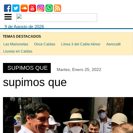
9 de Agosto de 2026
TEMAS DESTACADOS
Las Marionetas
Once Caldas
Línea 3 del Cable Aéreo
Aerocafé
ook
Lluvias en Caldas
SUPIMOS QUE
Martes, Enero 25, 2022
App
supimos que