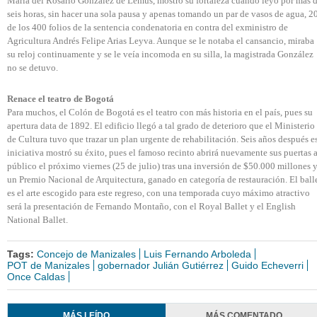
María del Rosario González de Lemus, mostró su fortaleza cuando leyó por más 
seis horas, sin hacer una sola pausa y apenas tomando un par de vasos de agua, 2
de los 400 folios de la sentencia condenatoria en contra del exministro de
Agricultura Andrés Felipe Arias Leyva. Aunque se le notaba el cansancio, miraba
su reloj continuamente y se le veía incomoda en su silla, la magistrada González
no se detuvo.
Renace el teatro de Bogotá
Para muchos, el Colón de Bogotá es el teatro con más historia en el país, pues su
apertura data de 1892. El edificio llegó a tal grado de deterioro que el Ministerio
de Cultura tuvo que trazar un plan urgente de rehabilitación. Seis años después e
iniciativa mostró su éxito, pues el famoso recinto abrirá nuevamente sus puertas a
público el próximo viernes (25 de julio) tras una inversión de $50.000 millones 
un Premio Nacional de Arquitectura, ganado en categoría de restauración. El ball
es el arte escogido para este regreso, con una temporada cuyo máximo atractivo
será la presentación de Fernando Montaño, con el Royal Ballet y el English
National Ballet.
Tags:
Concejo de Manizales
Luis Fernando Arboleda
POT de Manizales
gobernador Julián Gutiérrez
Guido Echeverri
Once Caldas
MÁS LEÍDO
MÁS COMENTADO