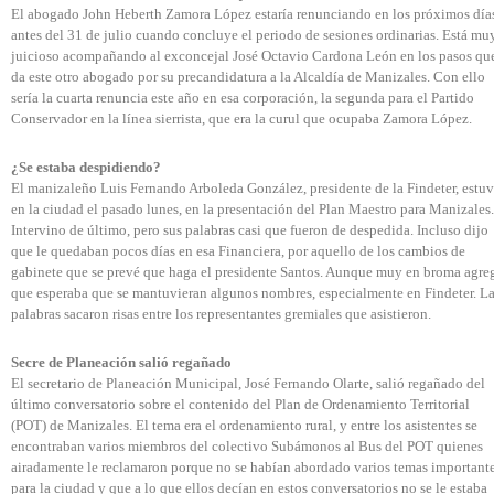
El abogado John Heberth Zamora López estaría renunciando en los próximos día
antes del 31 de julio cuando concluye el periodo de sesiones ordinarias. Está mu
juicioso acompañando al exconcejal José Octavio Cardona León en los pasos qu
da este otro abogado por su precandidatura a la Alcaldía de Manizales. Con ello
sería la cuarta renuncia este año en esa corporación, la segunda para el Partido
Conservador en la línea sierrista, que era la curul que ocupaba Zamora López.
¿Se estaba despidiendo?
El manizaleño Luis Fernando Arboleda González, presidente de la Findeter, estu
en la ciudad el pasado lunes, en la presentación del Plan Maestro para Manizales.
Intervino de último, pero sus palabras casi que fueron de despedida. Incluso dijo
que le quedaban pocos días en esa Financiera, por aquello de los cambios de
gabinete que se prevé que haga el presidente Santos. Aunque muy en broma agre
que esperaba que se mantuvieran algunos nombres, especialmente en Findeter. L
palabras sacaron risas entre los representantes gremiales que asistieron.
Secre de Planeación salió regañado
El secretario de Planeación Municipal, José Fernando Olarte, salió regañado del
último conversatorio sobre el contenido del Plan de Ordenamiento Territorial
(POT) de Manizales. El tema era el ordenamiento rural, y entre los asistentes se
encontraban varios miembros del colectivo Subámonos al Bus del POT quienes
airadamente le reclamaron porque no se habían abordado varios temas important
para la ciudad y que a lo que ellos decían en estos conversatorios no se le estaba