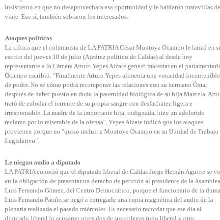
insistieron en que no desaprovechara esa oportunidad y le hablaron maravillas de
viaje. Eso sí, también sobraron los interesados.
Ataques políticos
La crítica que el columnista de LA PATRIA César Montoya Ocampo le lanzó en s
escrito del jueves 10 de julio (Ajedrez político de Caldas) al desde hoy
representante a la Cámara Arturo Yepes Alzate generó malestar en el parlamentari
Ocampo escribió: "Finalmente Arturo Yepes alimenta una voracidad incontenible
de poder. No sé cómo podrá recomponer las relaciones con su hermano Ómar
después de haber puesto en duda la paternidad biológica de su hija Marcela. Artu
trató de enlodar el torrente de su propia sangre con desfachatez ligera e
irresponsable. La madre de la importante hija, indignada, hizo un adolorido
reclamo por lo miserable de la ofensa". Yepes Alzate indicó que los ataques
provienen porque no "quiso incluir a Montoya Ocampo en su Unidad de Trabajo
Legislativo".
Le niegan audio a diputado
LA PATRIA conoció que el diputado liberal de Caldas Jorge Hernán Aguirre se vi
en la obligación de presentar un derecho de petición al presidente de la Asamblea
Luis Fernando Gómez, del Centro Democrático, porque el funcionario de la dum
Luis Fernando Patiño se negó a entregarle una copia magnética del audio de la
plenaria realizada el pasado miércoles. Es necesario recordar que ese día al
diputado liberal lo acusaron otros dos de sus colegas (uno liberal y otro