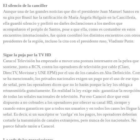
El silencio de la canciller
Aunque una de las grandes noticias que dio el presidente Juan Manuel Santos en
su gira por Brasil fue la ratificación de María Ángela Holguín en la Cancillería,
ella guardó silencio y prefirió no darles declaraciones a los medios que
acompañaron el periplo de Santos, pese a que ella, como es costumbre en estos
encuentros internacionales, fue quien coordinó los distintos encuentros con otros
presidentes de la región, incluso la cita con el presidente ruso, Vladimir Putin.
Sigue la puja por la TV HD
Caracol Televisión ha empezado a mover una postura interesante en la pelea que
sostiene, junto a RCN, contra los operadores de televisión por cable (Claro,
DirecTV, Movistar y UNE EPM) por el uso de los canales en Alta Definición. Co
se ha mencionado, los privados nacionales exigen un pago por el uso de ese tipo
de señal, pero las operadores dicen que no lo harán porque la ley los obliga a
retransmitirla gratuitamente. En realidad la ley exige más: garantizar la recepción
de todas las señales nacionales de televisión. Por eso Caracol dice que está
dispuesto a no cobrarles a los operadores por ofrecer su canal HD, siempre y
cuando estos garanticen que a todos sus usuarios y en todos los casos les llegue l
señal. Es decir, si un suscriptor se ‘cuelga’ en los pagos, los operadores deberían
cortarle la transmisión de canales extranjeros, pero nunca de los nacionales. No
parece faltarle razón a Caracol.
La sede de las negociaciones