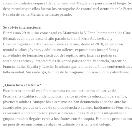
como 36 unidades viajan al departamento del Magdalena para atacar el fuego. Se
debe recordar que ellos fueron los encargados de controlar el ocurrido en la Sierr
Nevada de Santa Marta, el semestre pasado.
Se volvió internacional
El próximo 29 de julio comenzará en Manizales la V Feria Internacional de Cine
(Ficma), evento que hasta el año pasado se llamó Feria Audiovisual y
Cinematrográfica de Manizales. Como cada año, desde el 2010, el certamen
reunirá a niños, jóvenes y adultos en talleres, exposiciones fotográficas y
actividades de formación alrededor del séptimo arte. Esta vez podrán ser
apreciados cortos y largometrajes de varios países como Venezuela, Argentina,
Francia, Italia, España y Taiwán, lo mismo que la intervención de conferencistas 
talla mundial. Sin embargo, la nuez de la programación será el cine colombiano.
¿Quién hizo el letrero?
Este letrero apareció este fin de semana en una institución educativa de
Pensilvania (Caldas) donde funcionan varios niveles de educación para niños,
jóvenes y adultos. Aunque los directivos no han denunciado el hecho ante las
autoridades, porque se duda de su procedencia o autores, habitantes de Pensilvan
expresaron su preocupación, pues se rumora el paso de algunos integrantes de
grupos armados ilegales cerca a los límites con Antioquia. Para otras personas est
no pasa de ser una broma de algún estudiante o visitante del colegio.