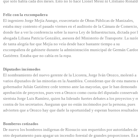
que solo habla cada dos meses. Esto no lo hace Lionel Messi ni Cristiano Ronald
Feliz con la excompañera
El ingeniero Jorge Mejía Arango, exsecretario de Obras Públicas de Manizales,
estaba muy contento el pasado viernes en el auditorio de la Cámara de Comercio,
donde fue a ver la conferencia sobre la nueva Ley de Infraestructura, dictada por 
abogada Liliana Patricia González, asesora del Ministerio de Transporte. La razó
de tanta alegría fue que Mejía no veía desde hace bastante tiempo a su
excompañera de gabinete durante la administración municipal de Germán Cardo
Gutiérrez. Estaba que no cabía en la ropa.
Diputados incómodos
El nombramiento del nuevo gerente de la Licorera, Jorge Iván Orozco, molestó a
varios diputados de las minorías en la Asamblea. Consideran que de esta manera 
gobernador Julián Gutiérrez cede terreno ante las mayorías, que le han demorado 
aprobación de proyectos, pues ven a Orozco como cuota del diputado conservad
sierrista Jorge Luis Ramírez, quien ha liderado fuertes debates a los proyectos y e
contra de los secretarios. Aseguran que no están incómodos por la persona, pues
advierten que a Orozco hay que darle la oportunidad y esperan buenos resultados
Bomberos cotizados
De nuevo los bomberos indígenas de Riosucio son requeridos por autoridades de
otro departamento para apagar un incendio forestal de grandes proporciones. Es a