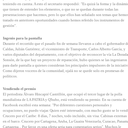
teniendo en cuenta. A esto el secretario respondió: "Es quizá la forma y la dinámi
que tienen de entender los elementos, o que no se quedan durante todas las
presentaciones que hacemos, pero lo que ellos han señalado son temas que hemo
tratado en anteriores oportunidades cuando hemos referido los instrumentos de
gestión".
Ingenio para la pantalla
Durante el recorrido que el pasado fin de semana llevaron a cabo el gobernador d
Caldas, Julián Gutiérrez; el viceministro de Transporte, Carlos Alberto García, y
varios diputados del departamento, con el objetivo de reconocer la vía La Dorada
Sonsón, de la que hay un proyecto de reparación, hubo quienes se las ingeniaron
para darle pantalla a quienes consideran los principales impulsores de la iniciativ
Como dijeron voceros de la comunidad, ojalá no se quede solo en promesas de
políticos.
Vendiendo el premio
El periodista Álvaro Hincapié Castrillón, que ocupó el tercer lugar de la polla
mundialista de LA PATRIA y Q'hubo, está vendiendo su premio. En su cuenta de
Facebook escribió esta semana: "Por diferentes cuestiones personales y
ocupaciones, no puedo viajar. Quien esté interesado, con mucho gusto se lo vend
Crucero por el Caribe: 8 días, 7 noches, todo incluido, sin visa. Cabinas externas
en el barco. Crucero por Cartagena, Aruba, La Guaira Venezuela, Curacao, Panam
Cartagena... Por favor, es una oferta seria para comentarios serios". Muchos le