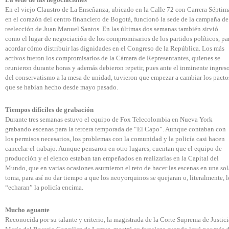
En el viejo Claustro de La Enseñanza, ubicado en la Calle 72 con Carrera Séptim
en el corazón del centro financiero de Bogotá, funcionó la sede de la campaña de
reelección de Juan Manuel Santos. En las últimas dos semanas también sirvió
como el lugar de negociación de los compromisarios de los partidos políticos, pa
acordar cómo distribuir las dignidades en el Congreso de la República. Los más
activos fueron los compromisarios de la Cámara de Representantes, quienes se
reunieron durante horas y además debieron repetir, pues ante el inminente ingres
del conservatismo a la mesa de unidad, tuvieron que empezar a cambiar los pacto
que se habían hecho desde mayo pasado.
Tiempos difíciles de grabación
Durante tres semanas estuvo el equipo de Fox Telecolombia en Nueva York
grabando escenas para la tercera temporada de “El Capo”. Aunque contaban con
los permisos necesarios, los problemas con la comunidad y la policía casi hacen
cancelar el trabajo. Aunque pensaron en otro lugares, cuentan que el equipo de
producción y el elenco estaban tan empeñados en realizarlas en la Capital del
Mundo, que en varias ocasiones asumieron el reto de hacer las escenas en una sol
toma, para así no dar tiempo a que los neoyorquinos se quejaran o, literalmente, l
“echaran” la policía encima.
Mucho aguante
Reconocida por su talante y criterio, la magistrada de la Corte Suprema de Justici