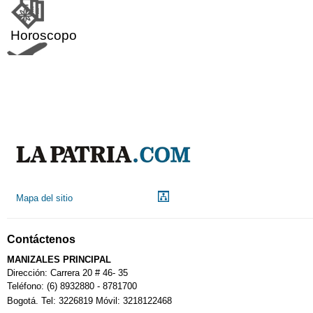
Horoscopo
Aeropuerto
Indicadores económicos
Droguerías
Mapa del sitio
Notarías
Contáctenos
Calendario Tributario
MANIZALES PRINCIPAL
Dirección: Carrera 20 # 46- 35
Teléfono: (6) 8932880 - 8781700
Bogotá. Tel: 3226819 Móvil: 3218122468
Sudoku