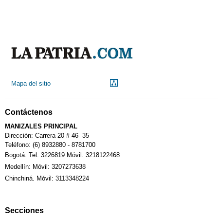
Aeropuerto
Indicadores económicos
Droguerías
Mapa del sitio
Notarías
Contáctenos
Calendario Tributario
MANIZALES PRINCIPAL
Dirección: Carrera 20 # 46- 35
Teléfono: (6) 8932880 - 8781700
Bogotá. Tel: 3226819 Móvil: 3218122468
Sudoku
Medellín: Móvil: 3207273638
Chinchiná. Móvil: 3113348224
Fallecimiento
Secciones