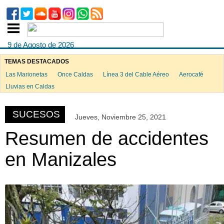
9 de Agosto de 2026
TEMAS DESTACADOS
Las Marionetas
Once Caldas
Línea 3 del Cable Aéreo
Aerocafé
ook
Lluvias en Caldas
SUCESOS
Jueves, Noviembre 25, 2021
App
Resumen de accidentes
en Manizales