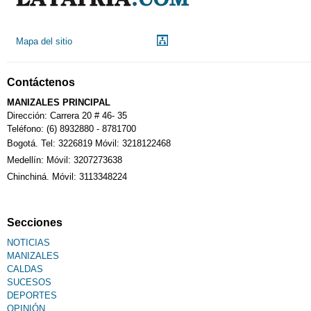
Droguerías
Mapa del sitio
Notarías
Contáctenos
Calendario Tributario
MANIZALES PRINCIPAL
Dirección: Carrera 20 # 46- 35
Teléfono: (6) 8932880 - 8781700
Bogotá. Tel: 3226819 Móvil: 3218122468
Sudoku
Medellín: Móvil: 3207273638
Chinchiná. Móvil: 3113348224
Fallecimiento
Secciones
NOTICIAS
MANIZALES
CALDAS
SUCESOS
DEPORTES
OPINIÓN