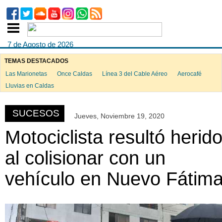
7 de Agosto de 2026
TEMAS DESTACADOS
Las Marionetas
Once Caldas
Línea 3 del Cable Aéreo
Aerocafé
ook
Lluvias en Caldas
SUCESOS
Jueves, Noviembre 19, 2020
App
Motociclista resultó herid
al colisionar con un
vehículo en Nuevo Fátim