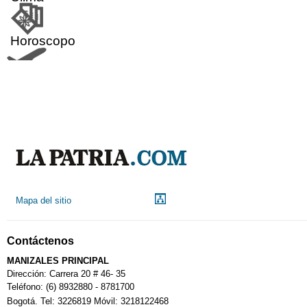
Horoscopo
Aeropuerto
Indicadores económicos
Droguerías
Mapa del sitio
Notarías
Contáctenos
Calendario Tributario
MANIZALES PRINCIPAL
Dirección: Carrera 20 # 46- 35
Teléfono: (6) 8932880 - 8781700
Bogotá. Tel: 3226819 Móvil: 3218122468
Sudoku