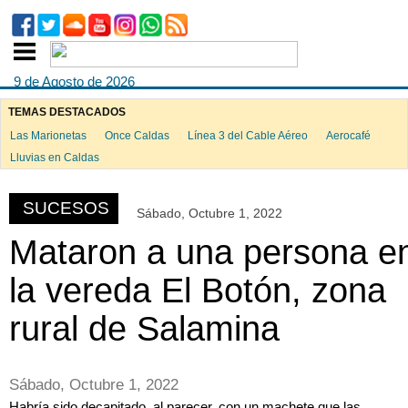
9 de Agosto de 2026
TEMAS DESTACADOS
Las Marionetas
Once Caldas
Línea 3 del Cable Aéreo
Aerocafé
ook
Lluvias en Caldas
SUCESOS
Sábado, Octubre 1, 2022
App
Mataron a una persona e
la vereda El Botón, zona
rural de Salamina
Sábado, Octubre 1, 2022
Habría sido decapitado, al parecer, con un machete que las