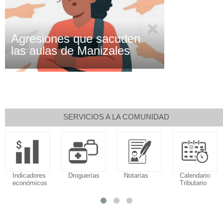
Agresiones que sacuden
las aulas de Manizales
SERVICIOS A LA COMUNIDAD
Indicadores
Droguerías
Notarías
Calendario
económicos
Tributario