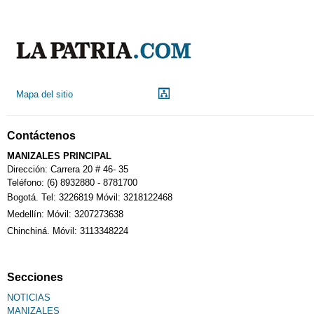
Indicadores económicos
Droguerías
Mapa del sitio
Notarías
Contáctenos
Calendario Tributario
MANIZALES PRINCIPAL
Dirección: Carrera 20 # 46- 35
Teléfono: (6) 8932880 - 8781700
Bogotá. Tel: 3226819 Móvil: 3218122468
Sudoku
Medellín: Móvil: 3207273638
Chinchiná. Móvil: 3113348224
Fallecimiento
Secciones
NOTICIAS
MANIZALES