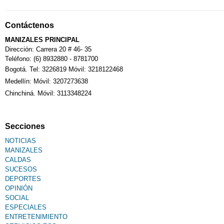
Notarías
Contáctenos
Calendario Tributario
MANIZALES PRINCIPAL
Dirección: Carrera 20 # 46- 35
Teléfono: (6) 8932880 - 8781700
Bogotá. Tel: 3226819 Móvil: 3218122468
Sudoku
Medellín: Móvil: 3207273638
Chinchiná. Móvil: 3113348224
Fallecimiento
Secciones
NOTICIAS
MANIZALES
CALDAS
SUCESOS
DEPORTES
OPINIÓN
SOCIAL
ESPECIALES
ENTRETENIMIENTO