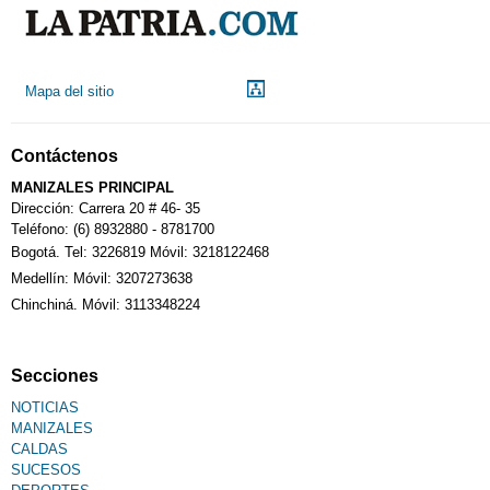
Droguerías
Mapa del sitio
Notarías
Contáctenos
Calendario Tributario
MANIZALES PRINCIPAL
Dirección: Carrera 20 # 46- 35
Teléfono: (6) 8932880 - 8781700
Bogotá. Tel: 3226819 Móvil: 3218122468
Sudoku
Medellín: Móvil: 3207273638
Chinchiná. Móvil: 3113348224
Fallecimiento
Secciones
NOTICIAS
MANIZALES
CALDAS
SUCESOS