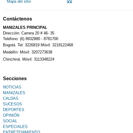
Mapa del sitio
Notarías
Contáctenos
Calendario Tributario
MANIZALES PRINCIPAL
Dirección: Carrera 20 # 46- 35
Teléfono: (6) 8932880 - 8781700
Bogotá. Tel: 3226819 Móvil: 3218122468
Sudoku
Medellín: Móvil: 3207273638
Chinchiná. Móvil: 3113348224
Fallecimiento
Secciones
NOTICIAS
MANIZALES
CALDAS
SUCESOS
DEPORTES
OPINIÓN
SOCIAL
ESPECIALES
ENTRETENIMIENTO