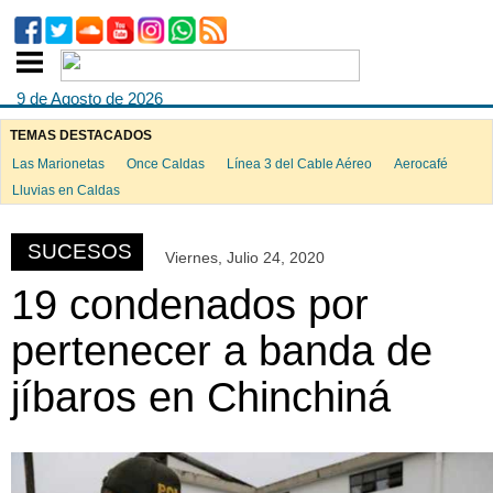
9 de Agosto de 2026
TEMAS DESTACADOS
Las Marionetas
Once Caldas
Línea 3 del Cable Aéreo
Aerocafé
ook
Lluvias en Caldas
SUCESOS
Viernes, Julio 24, 2020
App
19 condenados por
pertenecer a banda de
jíbaros en Chinchiná