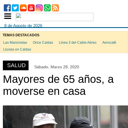
8 de Agosto de 2026
TEMAS DESTACADOS
Las Marionetas
Once Caldas
Línea 3 del Cable Aéreo
Aerocafé
ook
Lluvias en Caldas
SALUD
Sábado, Marzo 28, 2020
App
Mayores de 65 años, a
moverse en casa