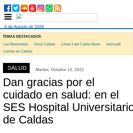
6 de Agosto de 2026
TEMAS DESTACADOS
Las Marionetas
Once Caldas
Línea 3 del Cable Aéreo
Aerocafé
ook
Lluvias en Caldas
SALUD
Martes, Octubre 12, 2021
App
Dan gracias por el
cuidado en salud: en el
SES Hospital Universitari
de Caldas