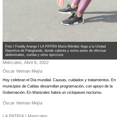
Foto I Freddy Arango I LA PATRIA María Méndez llega a la Unidad
Deportiva de Palogrande, donde calienta y estira antes de efectuar
abdominales, zumba y otros ejercicios.
Miércoles, Abril 6, 2022
Óscar Veiman Mejía
Hoy celebran el Día mundial. Causas, cuidados y tratamientos. En
municipios de Caldas desarrollan programación, con apoyo de la
Gobernación. En Manizales habrá un ciclopaseo nocturno.
Óscar Veiman Mejía
LA PATRIA I Manizales