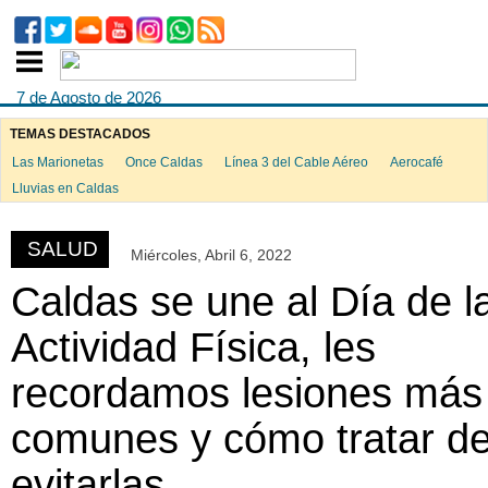
7 de Agosto de 2026
TEMAS DESTACADOS
Las Marionetas
Once Caldas
Línea 3 del Cable Aéreo
Aerocafé
ook
Lluvias en Caldas
SALUD
Miércoles, Abril 6, 2022
App
Caldas se une al Día de l
Actividad Física, les
recordamos lesiones más
comunes y cómo tratar d
evitarlas