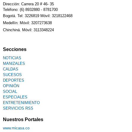
Calendario Tributario
Dirección: Carrera 20 # 46- 35
Teléfono: (6) 8932880 - 8781700
Bogotá. Tel: 3226819 Móvil: 3218122468
Sudoku
Medellín: Móvil: 3207273638
Chinchiná. Móvil: 3113348224
Fallecimiento
Secciones
NOTICIAS
MANIZALES
CALDAS
SUCESOS
DEPORTES
OPINIÓN
SOCIAL
ESPECIALES
ENTRETENIMIENTO
SERVICIOS RSS
Nuestros Portales
www.micasa.co