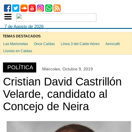
7 de Agosto de 2026
TEMAS DESTACADOS
Las Marionetas
Once Caldas
Línea 3 del Cable Aéreo
Aerocafé
ook
Lluvias en Caldas
POLÍTICA
Miércoles, Octubre 9, 2019
App
Cristian David Castrillón
Velarde, candidato al
Concejo de Neira