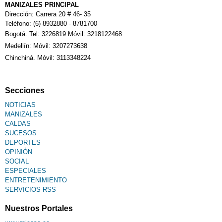
Calendario Tributario
MANIZALES PRINCIPAL
Dirección: Carrera 20 # 46- 35
Teléfono: (6) 8932880 - 8781700
Bogotá. Tel: 3226819 Móvil: 3218122468
Sudoku
Medellín: Móvil: 3207273638
Chinchiná. Móvil: 3113348224
Fallecimiento
Secciones
NOTICIAS
MANIZALES
CALDAS
SUCESOS
DEPORTES
OPINIÓN
SOCIAL
ESPECIALES
ENTRETENIMIENTO
SERVICIOS RSS
Nuestros Portales