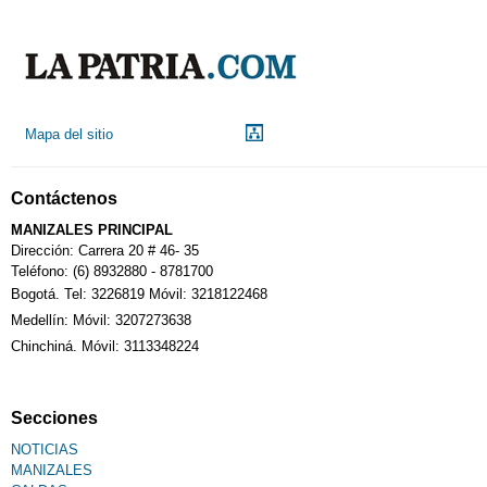
Indicadores económicos
Droguerías
Mapa del sitio
Notarías
Contáctenos
Calendario Tributario
MANIZALES PRINCIPAL
Dirección: Carrera 20 # 46- 35
Teléfono: (6) 8932880 - 8781700
Bogotá. Tel: 3226819 Móvil: 3218122468
Sudoku
Medellín: Móvil: 3207273638
Chinchiná. Móvil: 3113348224
Fallecimiento
Secciones
NOTICIAS
MANIZALES