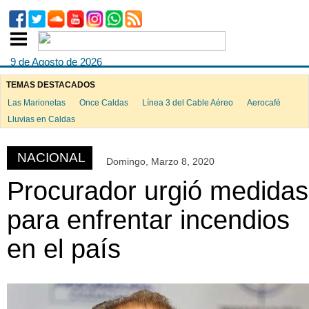
9 de Agosto de 2026
TEMAS DESTACADOS
Las Marionetas
Once Caldas
Línea 3 del Cable Aéreo
Aerocafé
ook
Lluvias en Caldas
NACIONAL
Domingo, Marzo 8, 2020
App
Procurador urgió medidas
para enfrentar incendios
en el país