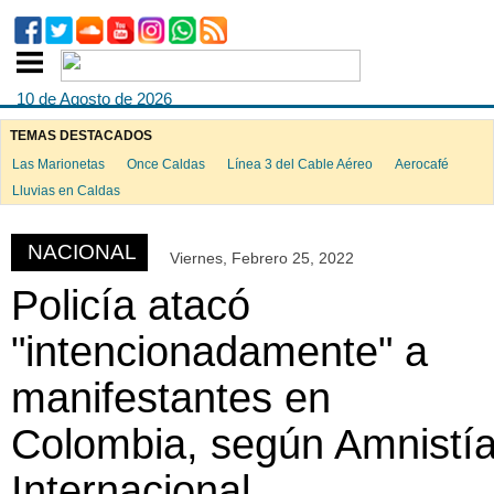
10 de Agosto de 2026
TEMAS DESTACADOS
Las Marionetas
Once Caldas
Línea 3 del Cable Aéreo
Aerocafé
ook
Lluvias en Caldas
NACIONAL
Viernes, Febrero 25, 2022
App
Policía atacó
"intencionadamente" a
manifestantes en
Colombia, según Amnistí
Internacional