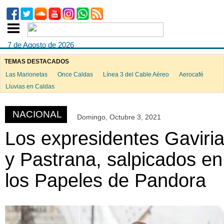
7 de Agosto de 2026
TEMAS DESTACADOS
Las Marionetas
Once Caldas
Línea 3 del Cable Aéreo
Aerocafé
ook
Lluvias en Caldas
NACIONAL
Domingo, Octubre 3, 2021
App
Los expresidentes Gaviri
y Pastrana, salpicados en
los Papeles de Pandora