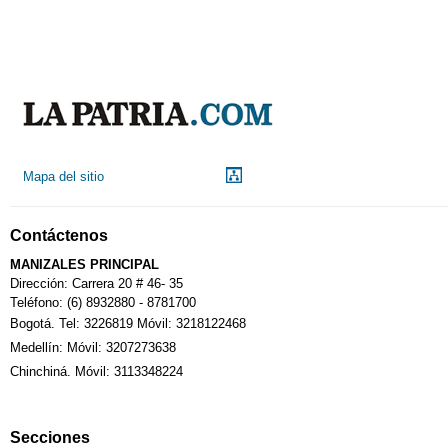
Aeropuerto
Indicadores económicos
Droguerías
Mapa del sitio
Notarías
Contáctenos
Calendario Tributario
MANIZALES PRINCIPAL
Dirección: Carrera 20 # 46- 35
Teléfono: (6) 8932880 - 8781700
Bogotá. Tel: 3226819 Móvil: 3218122468
Sudoku
Medellín: Móvil: 3207273638
Chinchiná. Móvil: 3113348224
Fallecimiento
Secciones