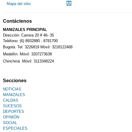
Mapa del sitio
Notarías
Contáctenos
Calendario Tributario
MANIZALES PRINCIPAL
Dirección: Carrera 20 # 46- 35
Teléfono: (6) 8932880 - 8781700
Bogotá. Tel: 3226819 Móvil: 3218122468
Sudoku
Medellín: Móvil: 3207273638
Chinchiná. Móvil: 3113348224
Fallecimiento
Secciones
NOTICIAS
MANIZALES
CALDAS
SUCESOS
DEPORTES
OPINIÓN
SOCIAL
ESPECIALES