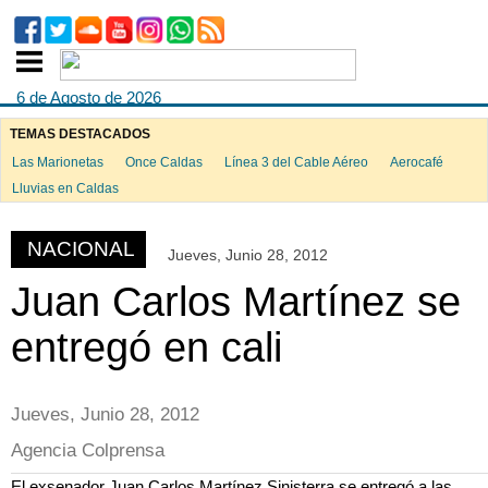
6 de Agosto de 2026
TEMAS DESTACADOS
Las Marionetas
Once Caldas
Línea 3 del Cable Aéreo
Aerocafé
ook
Lluvias en Caldas
NACIONAL
Jueves, Junio 28, 2012
App
Juan Carlos Martínez se
entregó en cali
Jueves, Junio 28, 2012
Agencia Colprensa
El exsenador Juan Carlos Martínez Sinisterra se entregó a las