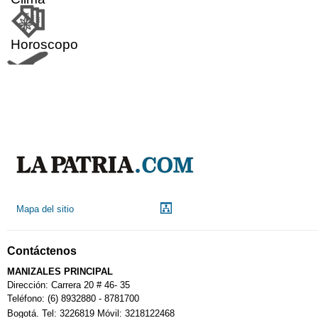
Horoscopo
Aeropuerto
Indicadores económicos
Droguerías
Mapa del sitio
Notarías
Contáctenos
Calendario Tributario
MANIZALES PRINCIPAL
Dirección: Carrera 20 # 46- 35
Teléfono: (6) 8932880 - 8781700
Bogotá. Tel: 3226819 Móvil: 3218122468
Sudoku