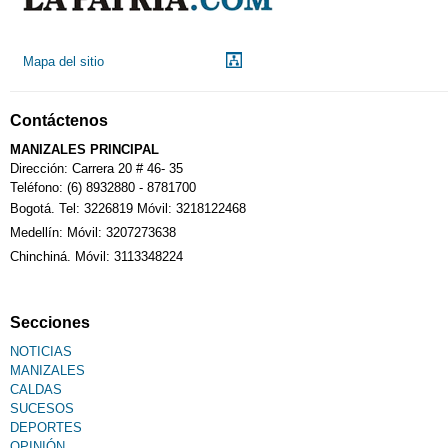
Droguerías
Mapa del sitio
Notarías
Contáctenos
Calendario Tributario
MANIZALES PRINCIPAL
Dirección: Carrera 20 # 46- 35
Teléfono: (6) 8932880 - 8781700
Bogotá. Tel: 3226819 Móvil: 3218122468
Sudoku
Medellín: Móvil: 3207273638
Chinchiná. Móvil: 3113348224
Fallecimiento
Secciones
NOTICIAS
MANIZALES
CALDAS
SUCESOS
DEPORTES
OPINIÓN