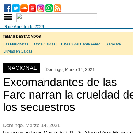
9 de Agosto de 2026
TEMAS DESTACADOS
Las Marionetas
Once Caldas
Línea 3 del Cable Aéreo
Aerocafé
ook
Lluvias en Caldas
NACIONAL
Domingo, Marzo 14, 2021
App
Excomandantes de las
Farc narran la crueldad d
los secuestros
Domingo, Marzo 14, 2021
Los excomandantes Marcos Alvis Patiño, Alfonso López Méndez y