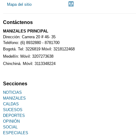
Mapa del sitio
Notarías
Contáctenos
Calendario Tributario
MANIZALES PRINCIPAL
Dirección: Carrera 20 # 46- 35
Teléfono: (6) 8932880 - 8781700
Bogotá. Tel: 3226819 Móvil: 3218122468
Sudoku
Medellín: Móvil: 3207273638
Chinchiná. Móvil: 3113348224
Fallecimiento
Secciones
NOTICIAS
MANIZALES
CALDAS
SUCESOS
DEPORTES
OPINIÓN
SOCIAL
ESPECIALES