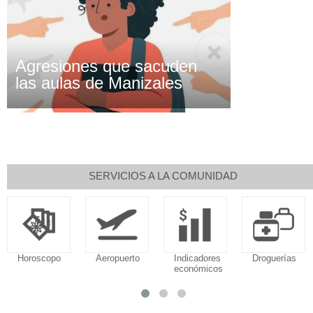
Agresiones que sacuden
las aulas de Manizales
SERVICIOS A LA COMUNIDAD
o
Aeropuerto
Indicadores
Droguerías
Notarías
económicos