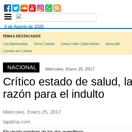
8 de Agosto de 2026
TEMAS DESTACADOS
Las Marionetas
Once Caldas
Línea 3 del Cable Aéreo
Aerocafé
ook
Lluvias en Caldas
NACIONAL
Miércoles, Enero 25, 2017
App
Crítico estado de salud, l
razón para el indulto
Miércoles, Enero 25, 2017
lapatria.com
Eln revela nombres de los dos guerrilleros.