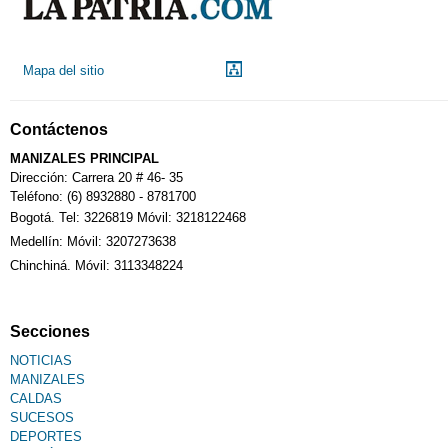
Droguerías
Mapa del sitio
Notarías
Contáctenos
Calendario Tributario
MANIZALES PRINCIPAL
Dirección: Carrera 20 # 46- 35
Teléfono: (6) 8932880 - 8781700
Bogotá. Tel: 3226819 Móvil: 3218122468
Sudoku
Medellín: Móvil: 3207273638
Chinchiná. Móvil: 3113348224
Fallecimiento
Secciones
NOTICIAS
MANIZALES
CALDAS
SUCESOS
DEPORTES