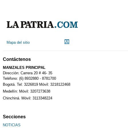
Indicadores económicos
Droguerías
Mapa del sitio
Notarías
Contáctenos
Calendario Tributario
MANIZALES PRINCIPAL
Dirección: Carrera 20 # 46- 35
Teléfono: (6) 8932880 - 8781700
Bogotá. Tel: 3226819 Móvil: 3218122468
Sudoku
Medellín: Móvil: 3207273638
Chinchiná. Móvil: 3113348224
Fallecimiento
Secciones
NOTICIAS