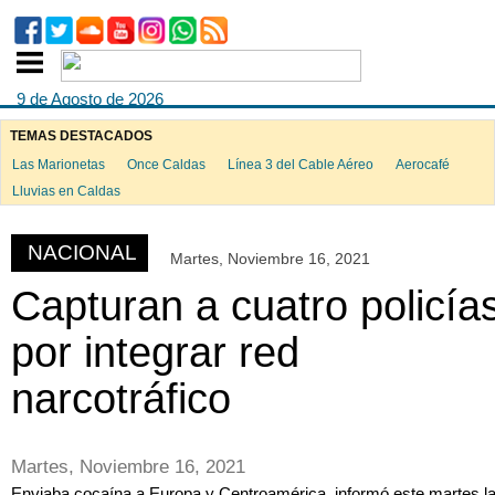
9 de Agosto de 2026
TEMAS DESTACADOS
Las Marionetas
Once Caldas
Línea 3 del Cable Aéreo
Aerocafé
ook
Lluvias en Caldas
NACIONAL
Martes, Noviembre 16, 2021
App
Capturan a cuatro policía
por integrar red
narcotráfico
Martes, Noviembre 16, 2021
Enviaba cocaína a Europa y Centroamérica, informó este martes l