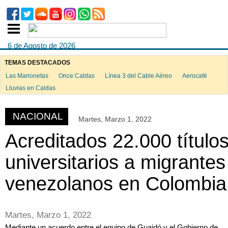
6 de Agosto de 2026
TEMAS DESTACADOS
Las Marionetas
Once Caldas
Línea 3 del Cable Aéreo
Aerocafé
ook
Lluvias en Caldas
NACIONAL
Martes, Marzo 1, 2022
App
Acreditados 22.000 título
universitarios a migrantes
venezolanos en Colombia
Martes, Marzo 1, 2022
Mediante un acuerdo entre el equipo de Guaidó y el Gobierno de