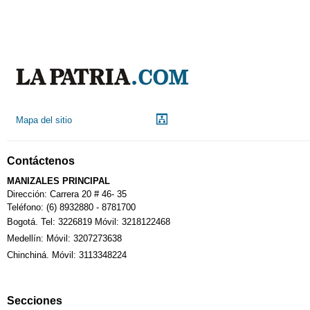
Aeropuerto
Indicadores económicos
Droguerías
Mapa del sitio
Notarías
Contáctenos
Calendario Tributario
MANIZALES PRINCIPAL
Dirección: Carrera 20 # 46- 35
Teléfono: (6) 8932880 - 8781700
Bogotá. Tel: 3226819 Móvil: 3218122468
Sudoku
Medellín: Móvil: 3207273638
Chinchiná. Móvil: 3113348224
Fallecimiento
Secciones