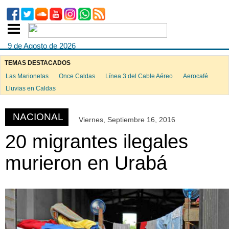
9 de Agosto de 2026
TEMAS DESTACADOS
Las Marionetas
Once Caldas
Línea 3 del Cable Aéreo
Aerocafé
ook
Lluvias en Caldas
NACIONAL
Viernes, Septiembre 16, 2016
App
20 migrantes ilegales
murieron en Urabá