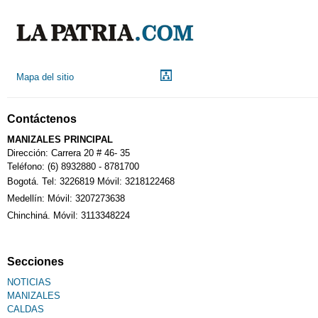
Indicadores económicos
Droguerías
Mapa del sitio
Notarías
Contáctenos
Calendario Tributario
MANIZALES PRINCIPAL
Dirección: Carrera 20 # 46- 35
Teléfono: (6) 8932880 - 8781700
Bogotá. Tel: 3226819 Móvil: 3218122468
Sudoku
Medellín: Móvil: 3207273638
Chinchiná. Móvil: 3113348224
Fallecimiento
Secciones
NOTICIAS
MANIZALES
CALDAS