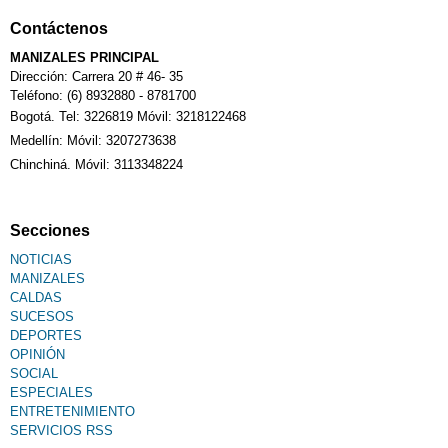
Contáctenos
Calendario Tributario
MANIZALES PRINCIPAL
Dirección: Carrera 20 # 46- 35
Teléfono: (6) 8932880 - 8781700
Bogotá. Tel: 3226819 Móvil: 3218122468
Sudoku
Medellín: Móvil: 3207273638
Chinchiná. Móvil: 3113348224
Fallecimiento
Secciones
NOTICIAS
MANIZALES
CALDAS
SUCESOS
DEPORTES
OPINIÓN
SOCIAL
ESPECIALES
ENTRETENIMIENTO
SERVICIOS RSS