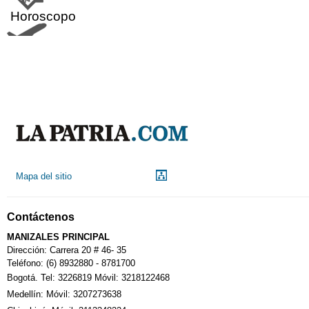
Horoscopo
Aeropuerto
Indicadores económicos
Droguerías
Mapa del sitio
Notarías
Contáctenos
Calendario Tributario
MANIZALES PRINCIPAL
Dirección: Carrera 20 # 46- 35
Teléfono: (6) 8932880 - 8781700
Bogotá. Tel: 3226819 Móvil: 3218122468
Sudoku
Medellín: Móvil: 3207273638