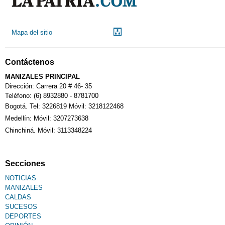
Droguerías
Mapa del sitio
Notarías
Contáctenos
Calendario Tributario
MANIZALES PRINCIPAL
Dirección: Carrera 20 # 46- 35
Teléfono: (6) 8932880 - 8781700
Bogotá. Tel: 3226819 Móvil: 3218122468
Sudoku
Medellín: Móvil: 3207273638
Chinchiná. Móvil: 3113348224
Fallecimiento
Secciones
NOTICIAS
MANIZALES
CALDAS
SUCESOS
DEPORTES