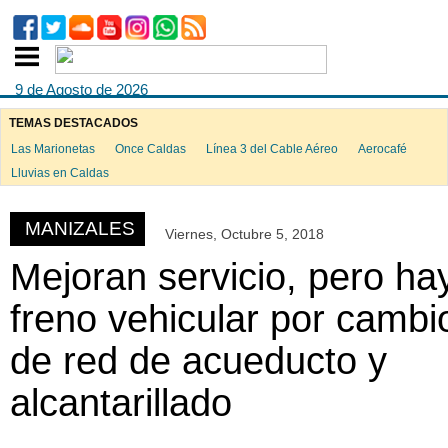
9 de Agosto de 2026
TEMAS DESTACADOS
Las Marionetas
Once Caldas
Línea 3 del Cable Aéreo
Aerocafé
ook
Lluvias en Caldas
MANIZALES
Viernes, Octubre 5, 2018
App
Mejoran servicio, pero ha
freno vehicular por cambi
de red de acueducto y
alcantarillado