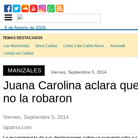
6 de Agosto de 2026
TEMAS DESTACADOS
Las Marionetas
Once Caldas
Línea 3 del Cable Aéreo
Aerocafé
ook
Lluvias en Caldas
MANIZALES
Viernes, Septiembre 5, 2014
App
Juana Carolina aclara qu
no la robaron
Viernes, Septiembre 5, 2014
lapatria.com
La excongresista da sus declaraciones sobre un supuesto robo a 