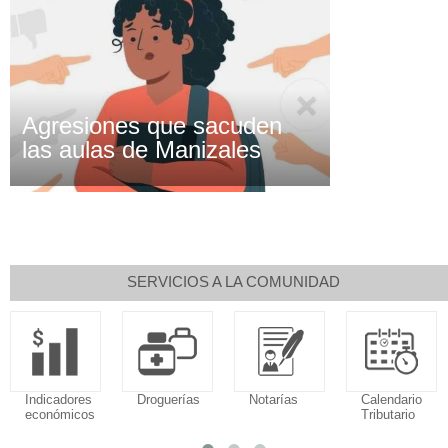
Agresiones que sacuden
las aulas de Manizales
SERVICIOS A LA COMUNIDAD
Indicadores
Droguerías
Notarías
Calendario
económicos
Tributario