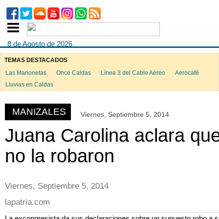
8 de Agosto de 2026
TEMAS DESTACADOS
Las Marionetas
Once Caldas
Línea 3 del Cable Aéreo
Aerocafé
ook
Lluvias en Caldas
MANIZALES
Viernes, Septiembre 5, 2014
App
Juana Carolina aclara qu
no la robaron
Viernes, Septiembre 5, 2014
lapatria.com
La excongresista da sus declaraciones sobre un supuesto robo a 