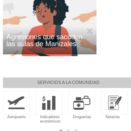
Agresiones que sacuden
las aulas de Manizales
SERVICIOS A LA COMUNIDAD
Aeropuerto
Indicadores
Droguerías
Notarías
económicos