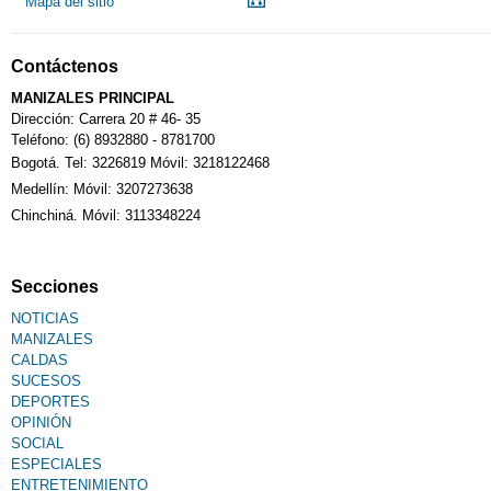
Mapa del sitio
Notarías
Contáctenos
Calendario Tributario
MANIZALES PRINCIPAL
Dirección: Carrera 20 # 46- 35
Teléfono: (6) 8932880 - 8781700
Bogotá. Tel: 3226819 Móvil: 3218122468
Sudoku
Medellín: Móvil: 3207273638
Chinchiná. Móvil: 3113348224
Fallecimiento
Secciones
NOTICIAS
MANIZALES
CALDAS
SUCESOS
DEPORTES
OPINIÓN
SOCIAL
ESPECIALES
ENTRETENIMIENTO