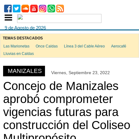
9 de Agosto de 2026
TEMAS DESTACADOS
Las Marionetas
Once Caldas
Línea 3 del Cable Aéreo
Aerocafé
ook
Lluvias en Caldas
MANIZALES
Viernes, Septiembre 23, 2022
App
Concejo de Manizales
aprobó comprometer
vigencias futuras para
construcción del Coliseo
Multipropósito