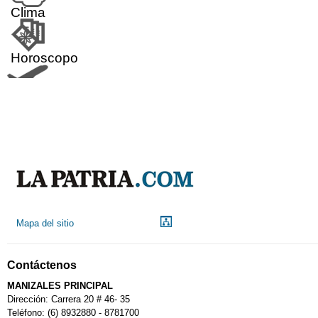
Clima
Horoscopo
Aeropuerto
Indicadores económicos
Droguerías
Mapa del sitio
Notarías
Contáctenos
Calendario Tributario
MANIZALES PRINCIPAL
Dirección: Carrera 20 # 46- 35
Teléfono: (6) 8932880 - 8781700