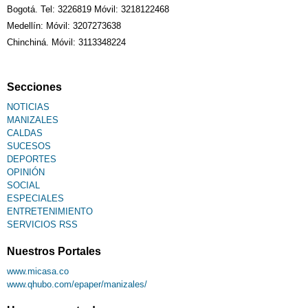
Bogotá. Tel: 3226819 Móvil: 3218122468
Sudoku
Medellín: Móvil: 3207273638
Chinchiná. Móvil: 3113348224
Fallecimiento
Secciones
NOTICIAS
MANIZALES
CALDAS
SUCESOS
DEPORTES
OPINIÓN
SOCIAL
ESPECIALES
ENTRETENIMIENTO
SERVICIOS RSS
Nuestros Portales
www.micasa.co
www.qhubo.com/epaper/manizales/