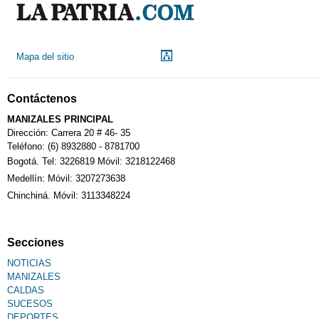
Droguerías
Mapa del sitio
Notarías
Contáctenos
Calendario Tributario
MANIZALES PRINCIPAL
Dirección: Carrera 20 # 46- 35
Teléfono: (6) 8932880 - 8781700
Bogotá. Tel: 3226819 Móvil: 3218122468
Sudoku
Medellín: Móvil: 3207273638
Chinchiná. Móvil: 3113348224
Fallecimiento
Secciones
NOTICIAS
MANIZALES
CALDAS
SUCESOS
DEPORTES