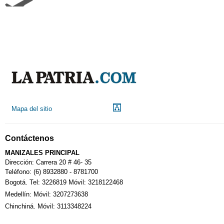
Aeropuerto
Indicadores económicos
Droguerías
Mapa del sitio
Notarías
Contáctenos
Calendario Tributario
MANIZALES PRINCIPAL
Dirección: Carrera 20 # 46- 35
Teléfono: (6) 8932880 - 8781700
Bogotá. Tel: 3226819 Móvil: 3218122468
Sudoku
Medellín: Móvil: 3207273638
Chinchiná. Móvil: 3113348224