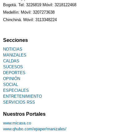
Bogotá. Tel: 3226819 Móvil: 3218122468
Sudoku
Medellín: Móvil: 3207273638
Chinchiná. Móvil: 3113348224
Fallecimiento
Secciones
NOTICIAS
MANIZALES
CALDAS
SUCESOS
DEPORTES
OPINIÓN
SOCIAL
ESPECIALES
ENTRETENIMIENTO
SERVICIOS RSS
Nuestros Portales
www.micasa.co
www.qhubo.com/epaper/manizales/