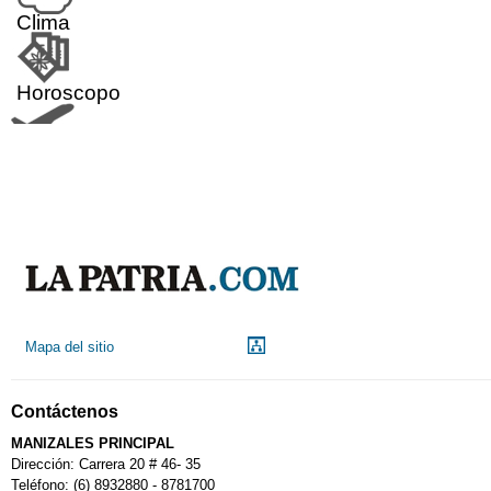
Clima
Horoscopo
Aeropuerto
Indicadores económicos
Droguerías
Mapa del sitio
Notarías
Contáctenos
Calendario Tributario
MANIZALES PRINCIPAL
Dirección: Carrera 20 # 46- 35
Teléfono: (6) 8932880 - 8781700