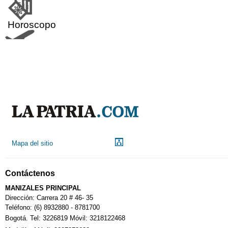
Horoscopo
Aeropuerto
Indicadores económicos
Droguerías
Mapa del sitio
Notarías
Contáctenos
Calendario Tributario
MANIZALES PRINCIPAL
Dirección: Carrera 20 # 46- 35
Teléfono: (6) 8932880 - 8781700
Bogotá. Tel: 3226819 Móvil: 3218122468
Sudoku