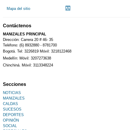
Mapa del sitio
Notarías
Contáctenos
Calendario Tributario
MANIZALES PRINCIPAL
Dirección: Carrera 20 # 46- 35
Teléfono: (6) 8932880 - 8781700
Bogotá. Tel: 3226819 Móvil: 3218122468
Sudoku
Medellín: Móvil: 3207273638
Chinchiná. Móvil: 3113348224
Fallecimiento
Secciones
NOTICIAS
MANIZALES
CALDAS
SUCESOS
DEPORTES
OPINIÓN
SOCIAL