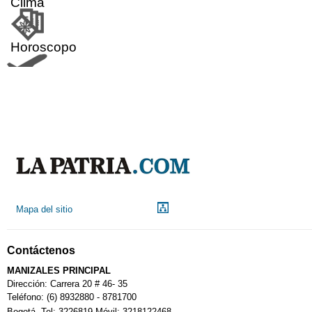
Clima
Horoscopo
Aeropuerto
Indicadores económicos
Droguerías
Mapa del sitio
Notarías
Contáctenos
Calendario Tributario
MANIZALES PRINCIPAL
Dirección: Carrera 20 # 46- 35
Teléfono: (6) 8932880 - 8781700
Bogotá. Tel: 3226819 Móvil: 3218122468