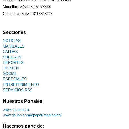
Sudoku
Medellín: Móvil: 3207273638
Chinchiná. Móvil: 3113348224
Fallecimiento
Secciones
NOTICIAS
MANIZALES
CALDAS
SUCESOS
DEPORTES
OPINIÓN
SOCIAL
ESPECIALES
ENTRETENIMIENTO
SERVICIOS RSS
Nuestros Portales
www.micasa.co
www.qhubo.com/epaper/manizales/
Hacemos parte de: