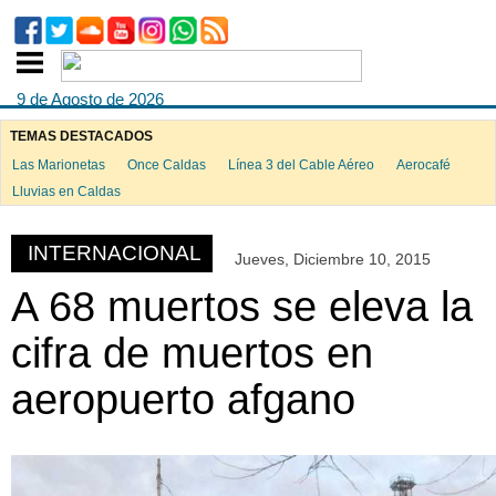
9 de Agosto de 2026
TEMAS DESTACADOS
Las Marionetas
Once Caldas
Línea 3 del Cable Aéreo
Aerocafé
ook
Lluvias en Caldas
INTERNACIONAL
Jueves, Diciembre 10, 2015
App
A 68 muertos se eleva la
cifra de muertos en
aeropuerto afgano