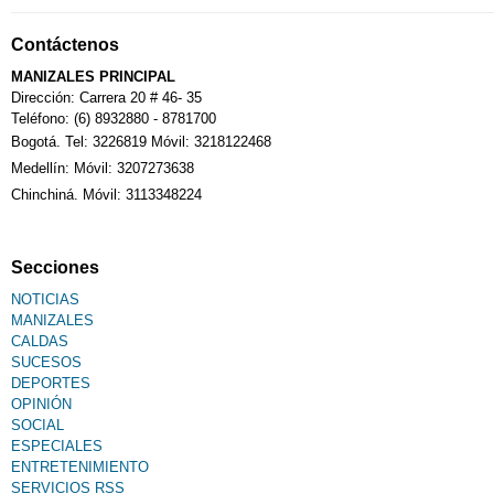
Notarías
Contáctenos
Calendario Tributario
MANIZALES PRINCIPAL
Dirección: Carrera 20 # 46- 35
Teléfono: (6) 8932880 - 8781700
Bogotá. Tel: 3226819 Móvil: 3218122468
Sudoku
Medellín: Móvil: 3207273638
Chinchiná. Móvil: 3113348224
Fallecimiento
Secciones
NOTICIAS
MANIZALES
CALDAS
SUCESOS
DEPORTES
OPINIÓN
SOCIAL
ESPECIALES
ENTRETENIMIENTO
SERVICIOS RSS