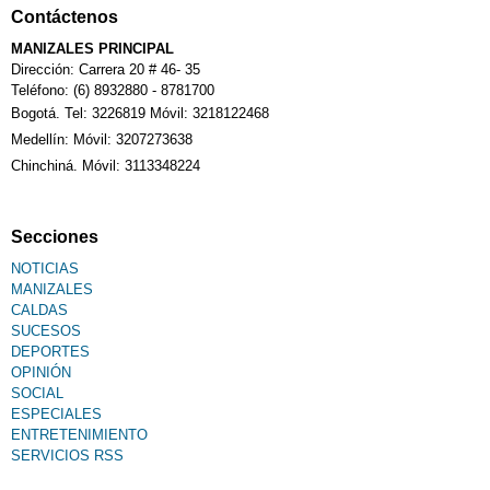
Contáctenos
Calendario Tributario
MANIZALES PRINCIPAL
Dirección: Carrera 20 # 46- 35
Teléfono: (6) 8932880 - 8781700
Bogotá. Tel: 3226819 Móvil: 3218122468
Sudoku
Medellín: Móvil: 3207273638
Chinchiná. Móvil: 3113348224
Fallecimiento
Secciones
NOTICIAS
MANIZALES
CALDAS
SUCESOS
DEPORTES
OPINIÓN
SOCIAL
ESPECIALES
ENTRETENIMIENTO
SERVICIOS RSS