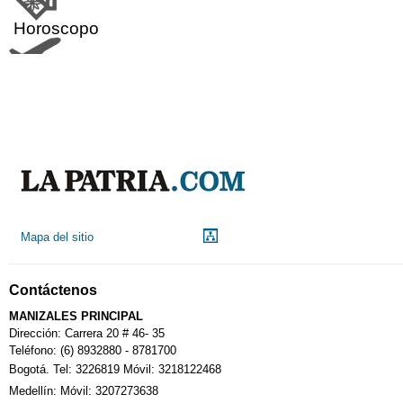
Horoscopo
Aeropuerto
Indicadores económicos
Droguerías
Mapa del sitio
Notarías
Contáctenos
Calendario Tributario
MANIZALES PRINCIPAL
Dirección: Carrera 20 # 46- 35
Teléfono: (6) 8932880 - 8781700
Bogotá. Tel: 3226819 Móvil: 3218122468
Sudoku
Medellín: Móvil: 3207273638