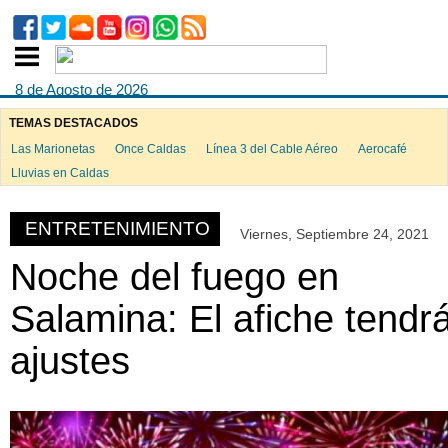
8 de Agosto de 2026
TEMAS DESTACADOS
Las Marionetas
Once Caldas
Línea 3 del Cable Aéreo
Aerocafé
ook
Lluvias en Caldas
ENTRETENIMIENTO
Viernes, Septiembre 24, 2021
App
Noche del fuego en
Salamina: El afiche tendr
ajustes