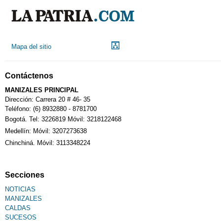
Droguerías
Mapa del sitio
Notarías
Contáctenos
Calendario Tributario
MANIZALES PRINCIPAL
Dirección: Carrera 20 # 46- 35
Teléfono: (6) 8932880 - 8781700
Bogotá. Tel: 3226819 Móvil: 3218122468
Sudoku
Medellín: Móvil: 3207273638
Chinchiná. Móvil: 3113348224
Fallecimiento
Secciones
NOTICIAS
MANIZALES
CALDAS
SUCESOS